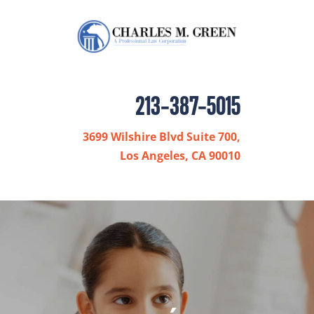
213-387-5015
3699 Wilshire Blvd Suite 700,
Los Angeles, CA 90010